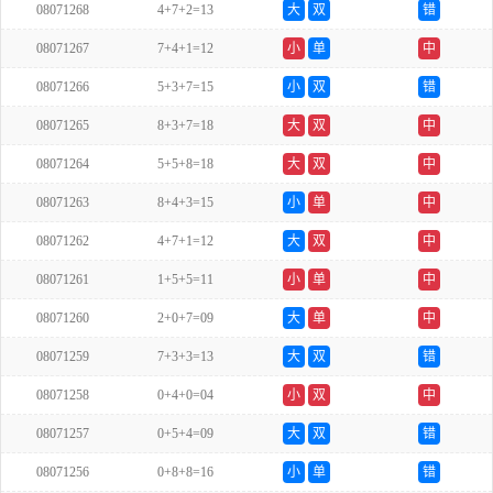
08071268
4+7+2=13
大
双
错
08071267
7+4+1=12
小
单
中
08071266
5+3+7=15
小
双
错
08071265
8+3+7=18
大
双
中
08071264
5+5+8=18
大
双
中
08071263
8+4+3=15
小
单
中
08071262
4+7+1=12
大
双
中
08071261
1+5+5=11
小
单
中
08071260
2+0+7=09
大
单
中
08071259
7+3+3=13
大
双
错
08071258
0+4+0=04
小
双
中
08071257
0+5+4=09
大
双
错
08071256
0+8+8=16
小
单
错