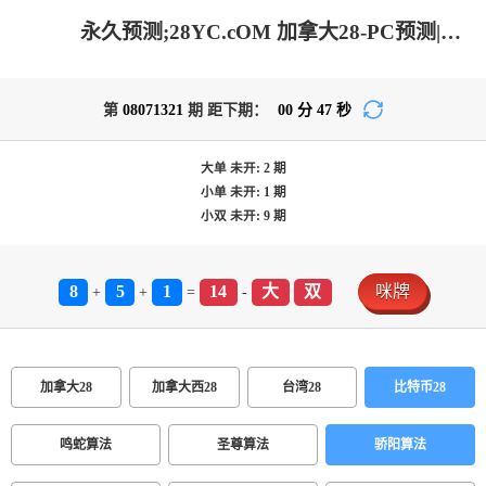
永久预测;28YC.cOM 加拿大28-PC预测|加拿大28在线预测网|PC刮奖|加拿大pc在线_极致火热优质的免费预测网站！
第
08071321
期 距下期：
00
分
47
秒
大单
未开:
2
期
小单
未开:
1
期
小双
未开:
9
期
8
5
1
14
大
双
咪牌
+
+
=
-
加拿大28
加拿大西28
台湾28
比特币28
鸣蛇算法
圣尊算法
骄阳算法