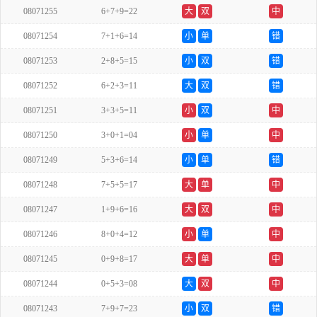
08071255
6+7+9=22
大
双
中
08071254
7+1+6=14
小
单
错
08071253
2+8+5=15
小
双
错
08071252
6+2+3=11
大
双
错
08071251
3+3+5=11
小
双
中
08071250
3+0+1=04
小
单
中
08071249
5+3+6=14
小
单
错
08071248
7+5+5=17
大
单
中
08071247
1+9+6=16
大
双
中
08071246
8+0+4=12
小
单
中
08071245
0+9+8=17
大
单
中
08071244
0+5+3=08
大
双
中
08071243
7+9+7=23
小
双
错