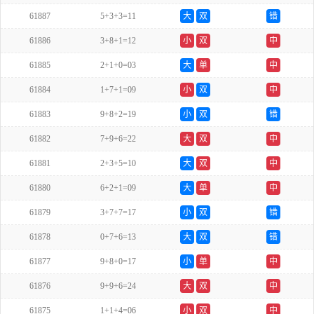
61887
5+3+3=11
大
双
错
61886
3+8+1=12
小
双
中
61885
2+1+0=03
大
单
中
61884
1+7+1=09
小
双
中
61883
9+8+2=19
小
双
错
61882
7+9+6=22
大
双
中
61881
2+3+5=10
大
双
中
61880
6+2+1=09
大
单
中
61879
3+7+7=17
小
双
错
61878
0+7+6=13
大
双
错
61877
9+8+0=17
小
单
中
61876
9+9+6=24
大
双
中
61875
1+1+4=06
小
双
中