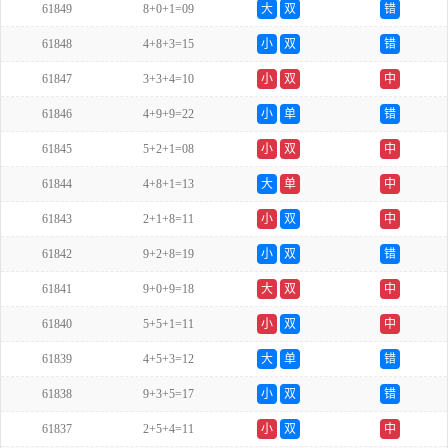
61849
8+0+1=09
大
双
错
61848
4+8+3=15
小
双
错
61847
3+3+4=10
小
双
中
61846
4+9+9=22
小
单
错
61845
5+2+1=08
小
双
中
61844
4+8+1=13
大
单
中
61843
2+1+8=11
小
双
中
61842
9+2+8=19
小
双
错
61841
9+0+9=18
大
双
中
61840
5+5+1=11
小
双
中
61839
4+5+3=12
大
单
错
61838
9+3+5=17
小
双
错
61837
2+5+4=11
小
双
中