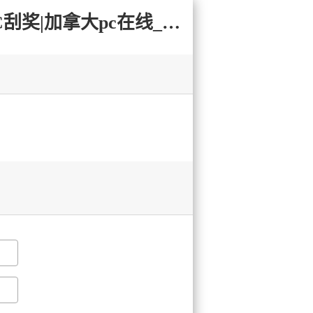
永久预测;28YC.cOM 加拿大28-PC预测|加拿大28在线预测网|PC刮奖|加拿大pc在线_极致火热优质的免费预测网站！