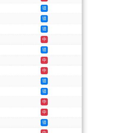
错
错
错
中
错
中
中
错
错
中
中
错
中