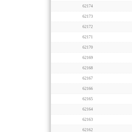
62174
62173
62172
62171
62170
62169
62168
62167
62166
62165
62164
62163
62162