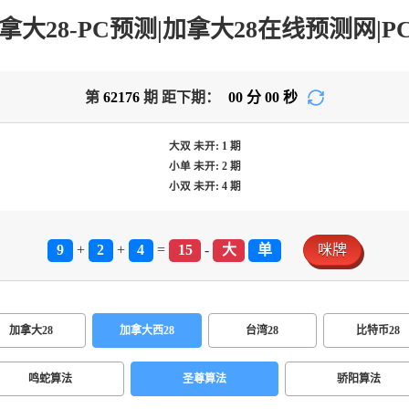
第
62176
期 距下期：
00
分
00
秒
大双
未开:
1
期
小单
未开:
2
期
小双
未开:
4
期
9
+
2
+
4
=
15
-
大
单
咪牌
加拿大28
加拿大西28
台湾28
比特币28
鸣蛇算法
圣尊算法
骄阳算法