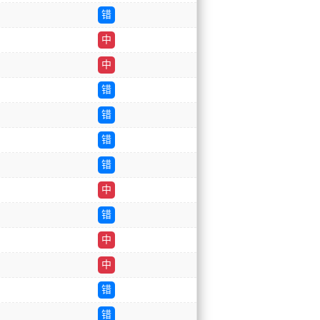
错
中
中
错
错
错
错
中
错
中
中
错
错