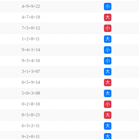
4+9+9=22
小
4+7+8=19
大
7+5+0=12
小
1+2+8=11
大
9+4+1=14
小
9+3+4=16
小
3+1+3=07
大
0+5+9=14
大
5+0+3=08
大
0+2+8=10
小
8+5+8=21
大
6+3+2=11
大
9+2+0=11
大