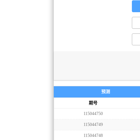
预测
期号
115044750
115044749
115044748