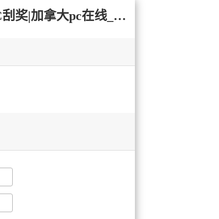
永久预测;28YC.cOM 加拿大28-PC预测|加拿大28在线预测网|PC刮奖|加拿大pc在线_极致火热优质的免费预测网站！