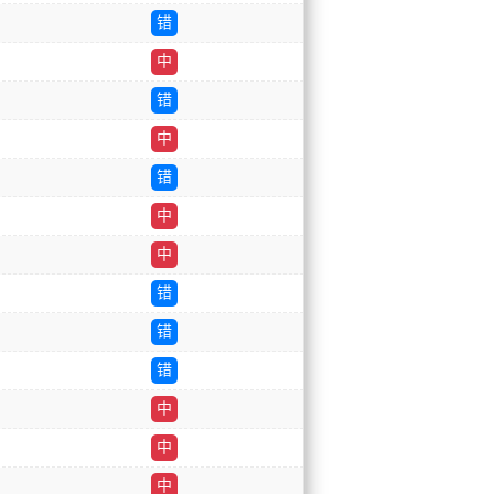
错
中
错
中
错
中
中
错
错
错
中
中
中