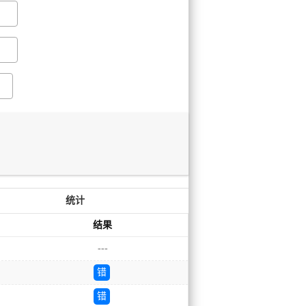
统计
结果
---
错
错