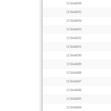
115044696
115044695
115044694
115044693
115044692
115044691
115044690
115044689
115044688
115044687
115044686
115044685
115044684