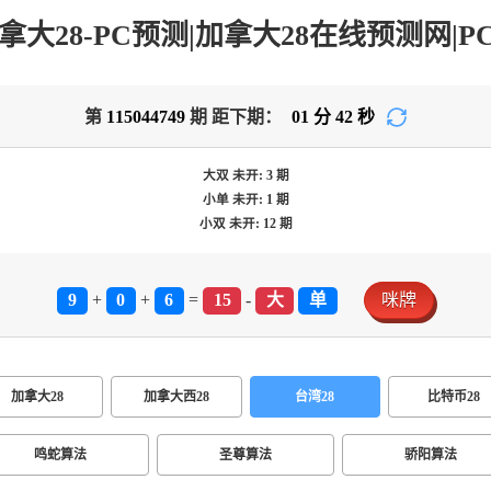
第
115044749
期 距下期：
01
分
42
秒
大双
未开:
3
期
小单
未开:
1
期
小双
未开:
12
期
9
+
0
+
6
=
15
-
大
单
咪牌
加拿大28
加拿大西28
台湾28
比特币28
鸣蛇算法
圣尊算法
骄阳算法