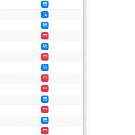
错
错
错
中
错
中
错
中
中
错
中
错
中