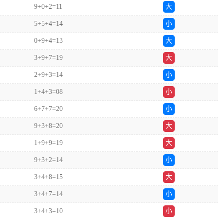
9+0+2=11
大
5+5+4=14
小
0+9+4=13
大
3+9+7=19
大
2+9+3=14
小
1+4+3=08
小
6+7+7=20
小
9+3+8=20
大
1+9+9=19
大
9+3+2=14
小
3+4+8=15
大
3+4+7=14
小
3+4+3=10
小