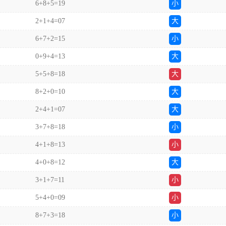
6+8+5=19
小
2+1+4=07
大
6+7+2=15
小
0+9+4=13
大
5+5+8=18
大
8+2+0=10
大
2+4+1=07
大
3+7+8=18
小
4+1+8=13
小
4+0+8=12
大
3+1+7=11
小
5+4+0=09
小
8+7+3=18
小