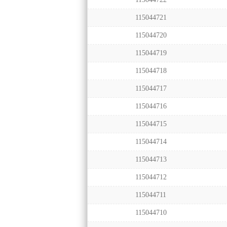
115044721
115044720
115044719
115044718
115044717
115044716
115044715
115044714
115044713
115044712
115044711
115044710