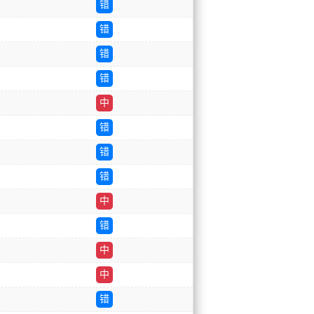
错
错
错
错
中
错
错
错
中
错
中
中
错