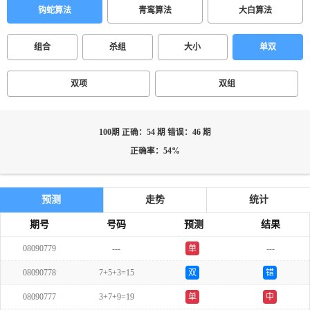
钩蛇算法
青鸾算法
大白算法
组合
杀组
大小
单双
双项
双组
100期 正确：54 期 错误：46 期
正确率：54%
预测
走势
统计
期号
号码
预测
结果
08090779
---
单
---
08090778
7+5+3=15
双
错
08090777
3+7+9=19
单
中