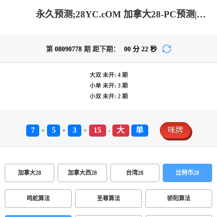
永久预测;28YC.cOM 加拿大28-PC预测|加拿大28在线预测网|PC刮奖|加拿大pc在线_极致火热优质的免费预测网站！
第
08090778
期 距下期：
00
分
22
秒
大双
未开:
4
期
小单
未开:
3
期
小双
未开:
2
期
7
5
3
15
大
单
咪牌
+
+
=
-
加拿大28
加拿大西28
台湾28
比特币28
鸣蛇算法
圣尊算法
骄阳算法