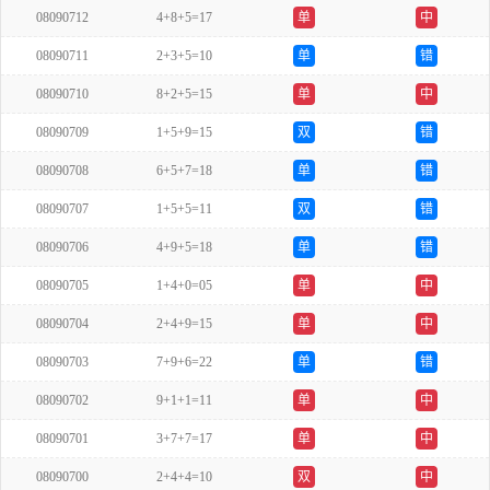
08090712
4+8+5=17
单
中
08090711
2+3+5=10
单
错
08090710
8+2+5=15
单
中
08090709
1+5+9=15
双
错
08090708
6+5+7=18
单
错
08090707
1+5+5=11
双
错
08090706
4+9+5=18
单
错
08090705
1+4+0=05
单
中
08090704
2+4+9=15
单
中
08090703
7+9+6=22
单
错
08090702
9+1+1=11
单
中
08090701
3+7+7=17
单
中
08090700
2+4+4=10
双
中