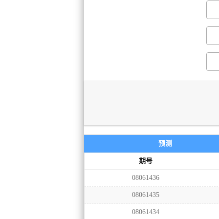
预测
期号
08061436
08061435
08061434