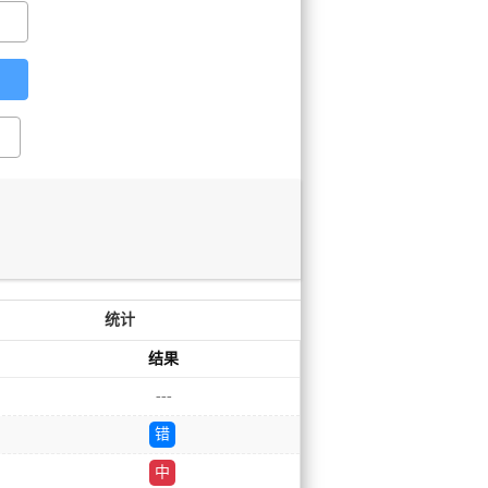
统计
结果
---
错
中