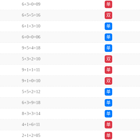
6+3+0=09
单
6+5+5=16
双
6+1+3=10
单
6+0+0=06
单
9+5+4=18
单
5+3+2=10
双
9+1+1=11
单
9+1+0=10
双
5+5+2=12
单
6+3+9=18
单
8+3+3=14
单
4+1+6=11
单
2+1+2=05
单