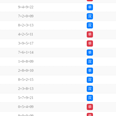
9+4+9=22
单
7+2+0=09
双
8+2+3=13
双
4+2+5=11
单
3+9+5=17
单
7+6+1=14
单
1+0+8=09
双
2+8+0=10
单
8+5+2=15
双
2+3+8=13
双
5+7+9=21
双
0+5+4=09
单
9+0+0=09
单