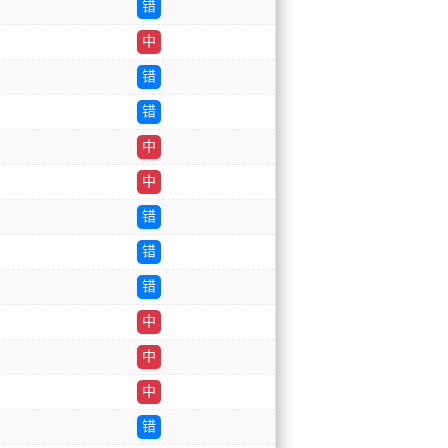
错
中
错
错
中
中
错
错
错
中
中
中
错