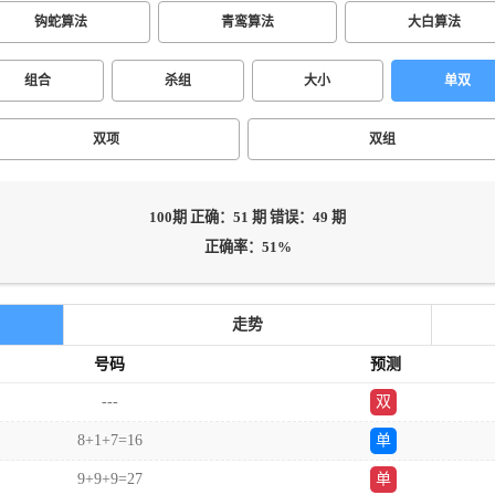
钩蛇算法
青鸾算法
大白算法
组合
杀组
大小
单双
双项
双组
100期 正确：51 期 错误：49 期
正确率：51%
走势
号码
预测
---
双
8+1+7=16
单
9+9+9=27
单