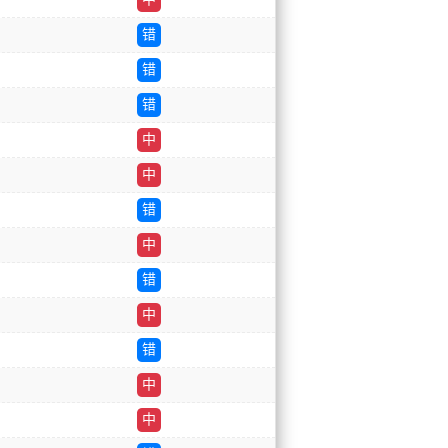
错
错
错
中
中
错
中
错
中
错
中
中