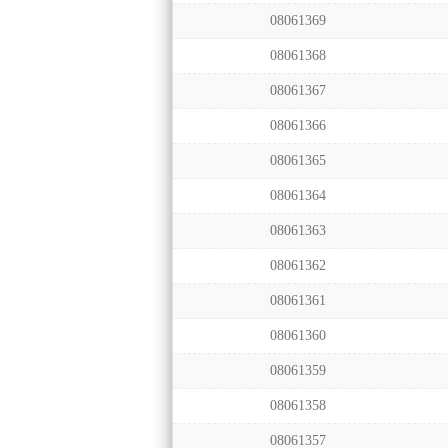
08061369
08061368
08061367
08061366
08061365
08061364
08061363
08061362
08061361
08061360
08061359
08061358
08061357