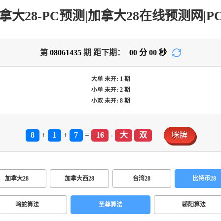
第
08061435
期 距下期：
00
分
00
秒
大单
未开:
1
期
小单
未开:
2
期
小双
未开:
8
期
8
+
1
+
7
=
16
-
大
双
咪牌
加拿大28
加拿大西28
台湾28
比特币28
鸣蛇算法
圣尊算法
骄阳算法