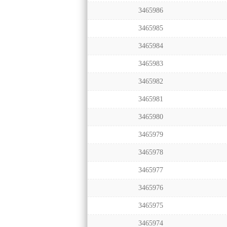
3465986
3465985
3465984
3465983
3465982
3465981
3465980
3465979
3465978
3465977
3465976
3465975
3465974