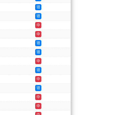
错
错
中
中
错
错
中
错
中
错
中
中
中