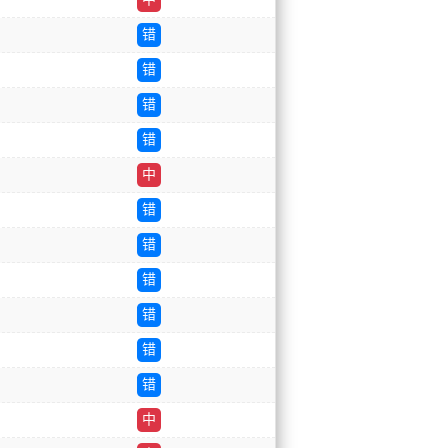
错
错
错
错
中
错
错
错
错
错
错
中