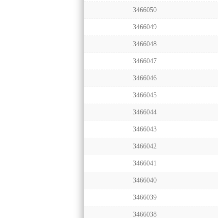
3466050
3466049
3466048
3466047
3466046
3466045
3466044
3466043
3466042
3466041
3466040
3466039
3466038