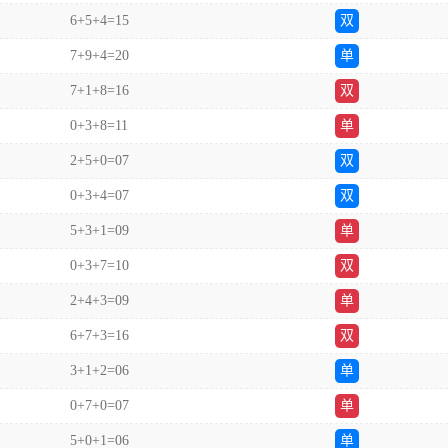
6+5+4=15
双
7+9+4=20
单
7+1+8=16
双
0+3+8=11
单
2+5+0=07
双
0+3+4=07
双
5+3+1=09
单
0+3+7=10
双
2+4+3=09
单
6+7+3=16
双
3+1+2=06
单
0+7+0=07
单
5+0+1=06
单