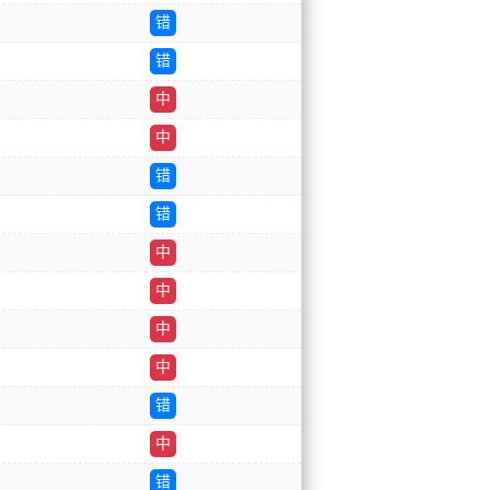
错
错
中
中
错
错
中
中
中
中
错
中
错