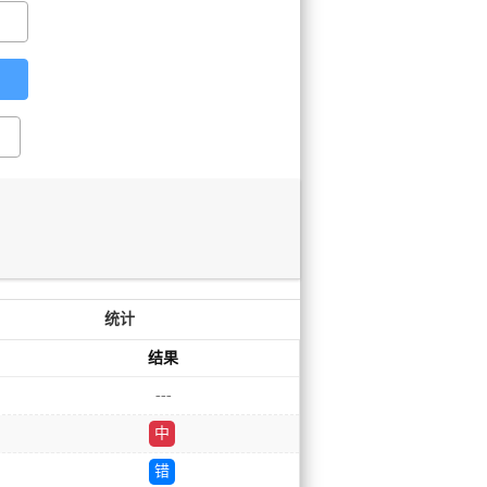
统计
结果
---
中
错