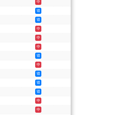
中
错
错
中
中
中
错
中
错
错
错
中
中