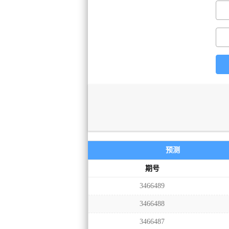
预测
期号
3466489
3466488
3466487