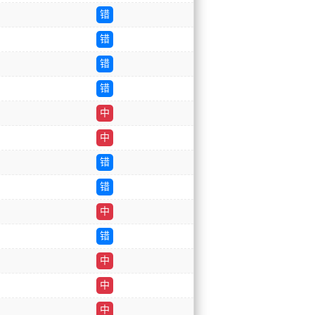
错
错
错
错
中
中
错
错
中
错
中
中
中