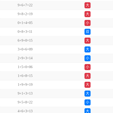
9+6+7=22
大
9+8+2=19
大
0+1+4=05
小
0+8+3=11
双
6+9+0=15
大
3+0+6=09
大
2+9+3=14
小
1+5+0=06
小
1+6+8=15
大
1+9+9=19
大
9+1+3=13
大
9+5+8=22
小
4+6+3=13
大