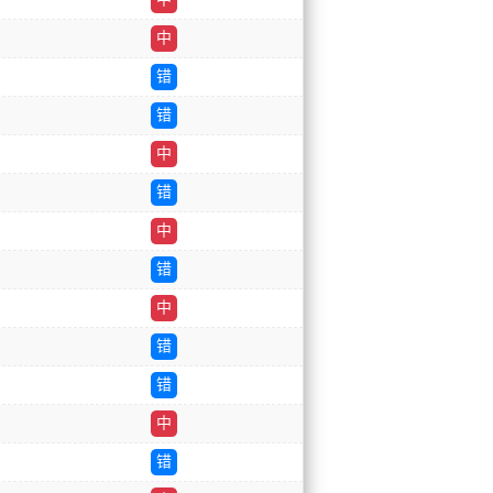
中
错
错
中
错
中
错
中
错
错
中
错