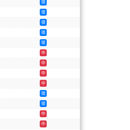
错
错
错
错
错
中
中
中
中
错
错
中
中