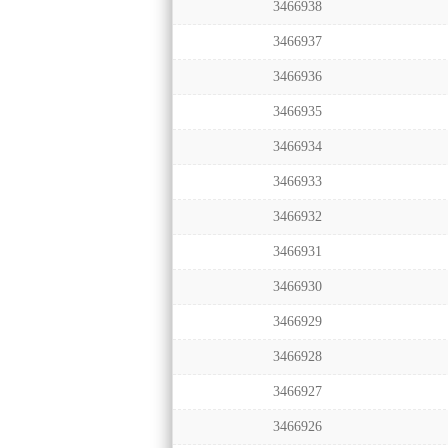
3466938
3466937
3466936
3466935
3466934
3466933
3466932
3466931
3466930
3466929
3466928
3466927
3466926