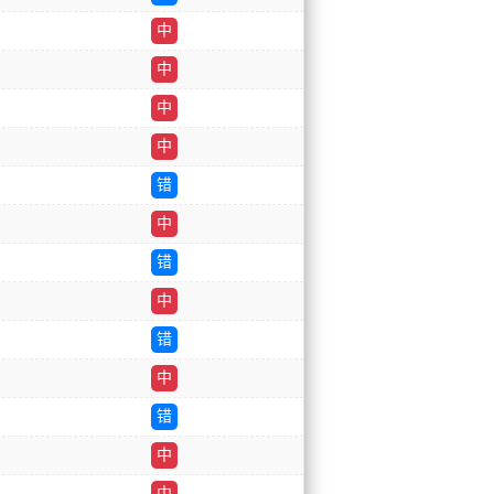
中
中
中
中
错
中
错
中
错
中
错
中
中