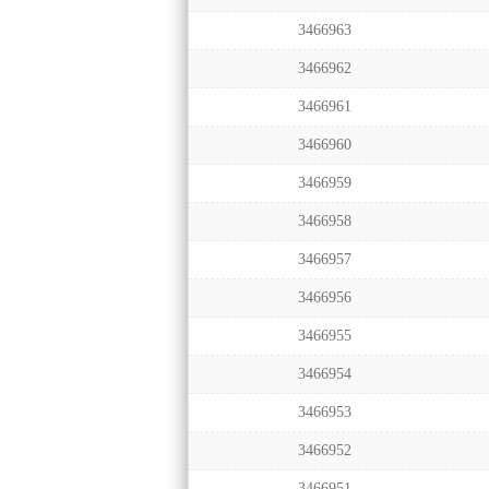
3466963
3466962
3466961
3466960
3466959
3466958
3466957
3466956
3466955
3466954
3466953
3466952
3466951