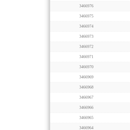
3466976
3466975
3466974
3466973
3466972
3466971
3466970
3466969
3466968
3466967
3466966
3466965
3466964