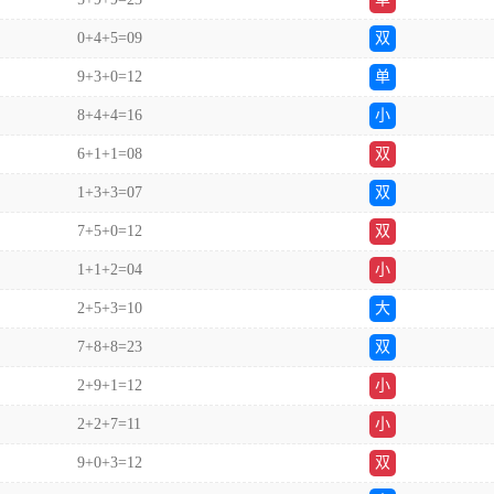
0+4+5=09
双
9+3+0=12
单
8+4+4=16
小
6+1+1=08
双
1+3+3=07
双
7+5+0=12
双
1+1+2=04
小
2+5+3=10
大
7+8+8=23
双
2+9+1=12
小
2+2+7=11
小
9+0+3=12
双