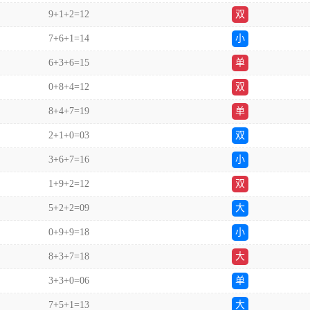
9+1+2=12
双
7+6+1=14
小
6+3+6=15
单
0+8+4=12
双
8+4+7=19
单
2+1+0=03
双
3+6+7=16
小
1+9+2=12
双
5+2+2=09
大
0+9+9=18
小
8+3+7=18
大
3+3+0=06
单
7+5+1=13
大