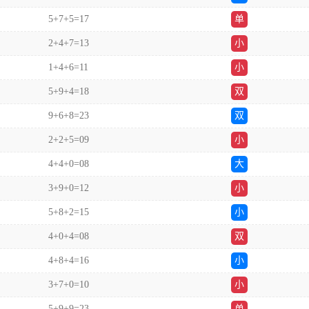
5+7+5=17
单
2+4+7=13
小
1+4+6=11
小
5+9+4=18
双
9+6+8=23
双
2+2+5=09
小
4+4+0=08
大
3+9+0=12
小
5+8+2=15
小
4+0+4=08
双
4+8+4=16
小
3+7+0=10
小
5+9+9=23
单